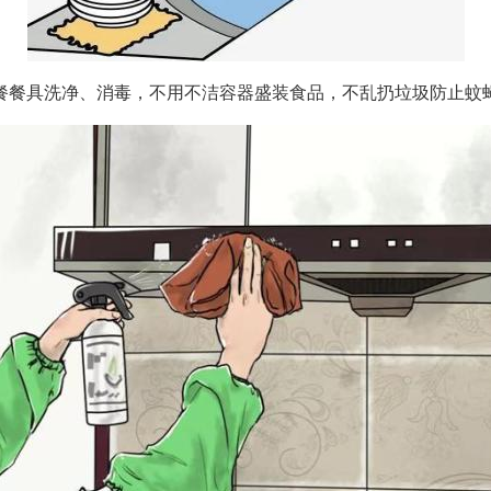
餐餐具洗净、消毒，不用不洁容器盛装食品，不乱扔垃圾防止蚊